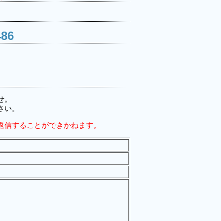
486
せ。
さい。
とご返信することができかねます。