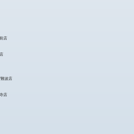
前店
店
/難波店
寺店